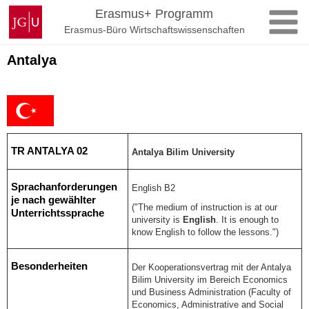
Zum
Johannes
Erasmus+ Programm
Inhalt
Gutenberg-
Erasmus-Büro Wirtschaftswissenschaften
springen
Universität
Mainz
Antalya
TR ANTALYA 02
Antalya Bilim University
Sprachanforderungen
English B2
je nach gewählter
("The medium of instruction is at our
Unterrichtssprache
university is
English
. It is enough to
know English to follow the lessons.")
Besonderheiten
Der Kooperationsvertrag mit der Antalya
Bilim University im Bereich Economics
und Business Administration (
Faculty of
Economics, Administrative and Social