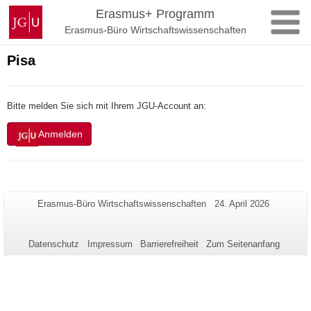
Zum
Johannes
Erasmus+ Programm
Inhalt
Gutenberg-
Erasmus-Büro Wirtschaftswissenschaften
springen
Universität
Mainz
Pisa
Bitte melden Sie sich mit Ihrem JGU-Account an:
Anmelden
Zusätzliche
Seiten-
Letzte
Erasmus-Büro Wirtschaftswissenschaften
24. April 2026
Name:
Aktualisierung:
Informationen
zu
Datenschutz
Impressum
Barrierefreiheit
Zum Seitenanfang
dieser
Seite